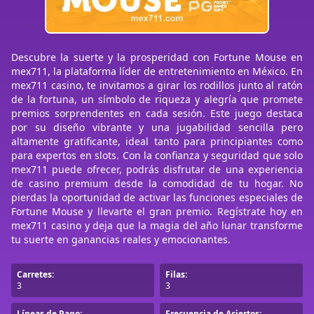
Descubre la suerte y la prosperidad con Fortune Mouse en
mex711, la plataforma líder de entretenimiento en México. En
mex711 casino, te invitamos a girar los rodillos junto al ratón
de la fortuna, un símbolo de riqueza y alegría que promete
premios sorprendentes en cada sesión. Este juego destaca
por su diseño vibrante y una jugabilidad sencilla pero
altamente gratificante, ideal tanto para principiantes como
para expertos en slots. Con la confianza y seguridad que solo
mex711 puede ofrecer, podrás disfrutar de una experiencia
de casino premium desde la comodidad de tu hogar. No
pierdas la oportunidad de activar las funciones especiales de
Fortune Mouse y llevarte el gran premio. Regístrate hoy en
mex711 casino y deja que la magia del año lunar transforme
tu suerte en ganancias reales y emocionantes.
Carretes:
Filas:
3
3
Líneas de Pago:
Frecuencia de Aciertos: