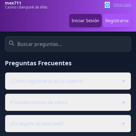
mex711
🌐
Elegir país
Casino ciberpunk de élite
Iniciar Sesión
Registrarse
Preguntas Frecuentes
¿Cómo registrarse en la cuenta?
▼
Para registrarte, haz clic en "Registro" en la parte
superior de la página, completa tus datos
Procedimientos de retiro
▼
personales y sigue las instrucciones.
Ve a "Caja", selecciona "Retirar", ingresa el monto
y confirma. El tiempo de procesamiento varía
¿Es seguro el sitio web?
▼
según el método elegido.
Sí, contamos con certificaciones internacionales