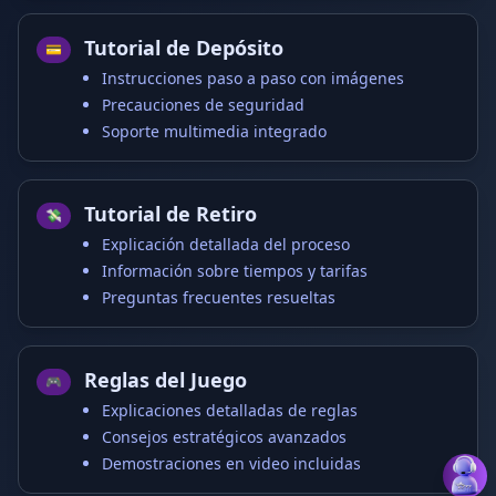
Tutorial de Depósito
💳
Instrucciones paso a paso con imágenes
Precauciones de seguridad
Soporte multimedia integrado
Tutorial de Retiro
💸
Explicación detallada del proceso
Información sobre tiempos y tarifas
Preguntas frecuentes resueltas
Reglas del Juego
🎮
Explicaciones detalladas de reglas
Consejos estratégicos avanzados
Demostraciones en video incluidas