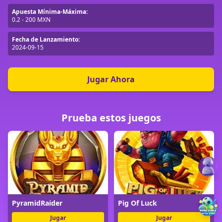
Apuesta Mínima-Máxima:
0.2 - 200 MXN
Fecha de Lanzamiento:
2024-09-15
Jugar Ahora
Prueba estos juegos
PyramidRaider
Pig Of Luck
Jugar
Jugar